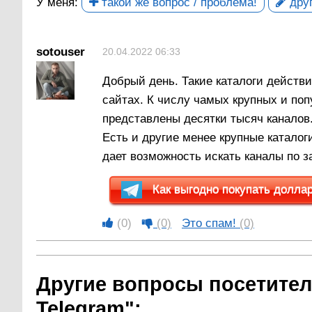
У меня:
такой же вопрос / проблема!
друг
sotouser
20.04.2022 06:33
Добрый день. Такие каталоги действ
сайтах. К числу чамых крупных и попу
представлены десятки тысяч каналов
Есть и другие менее крупные каталог
дает возможность искать каналы по з
Как выгодно покупать доллары
(0)
(0)
Это спам!
(0)
Другие вопросы посетител
Telegram":