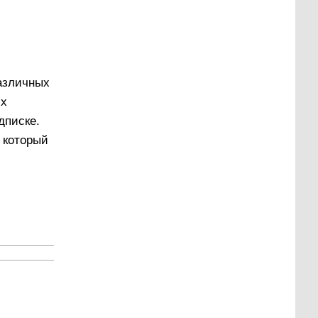
различных
их
дписке.
, который