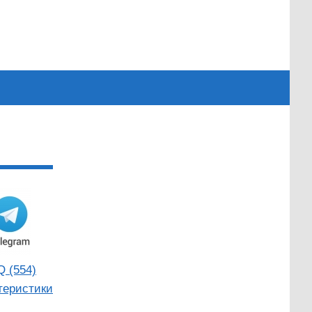
Q (554)
теристики