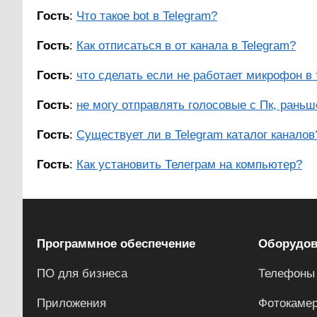
Гость
:
Что такое bot в Telegram?
Гость
:
Как отписаться в от канала в Telegram?
Гость
:
что сделать если не работает микрофон в
Гость
:
не могу отправлять голосовые с Пк, раньше
Гость
:
Существует ли в Telegram каталог каналов
Гость
:
Как установить Телеграм на компьютер?
Программное обеспечение
Оборудов
ПО для бизнеса
Телефоны
Приложения
Фотокаме