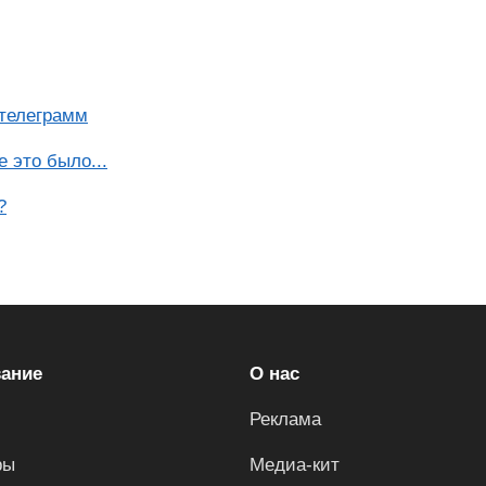
 телеграмм
 это было...
?
ание
О нас
Реклама
ры
Медиа-кит