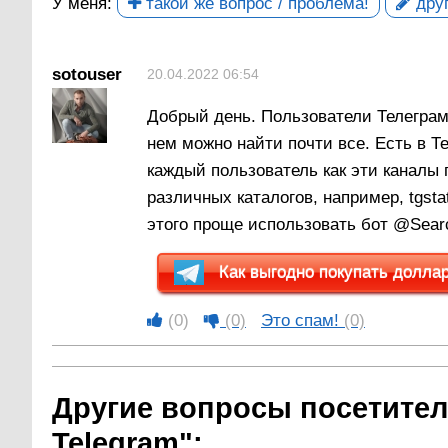
У меня:
такой же вопрос / проблема!
друг
sotouser
20.04.2022 06:54
Добрый день. Пользователи Телеграм 
нем можно найти почти все. Есть в Т
каждый пользователь как эти каналы 
различных каталогов, например, tgsta
этого проще использовать бот @Sear
Как выгодно покупать доллары
(0)
(0)
Это спам!
(0)
Другие вопросы посетител
Telegram":