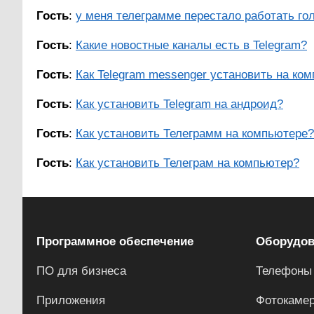
Гость
:
у меня телеграмме перестало работать гол
Гость
:
Какие новостные каналы есть в Telegram?
Гость
:
Как Telegram messenger установить на ко
Гость
:
Как установить Telegram на андроид?
Гость
:
Как установить Телеграмм на компьютере?
Гость
:
Как установить Телеграм на компьютер?
Программное обеспечение
Оборудов
ПО для бизнеса
Телефоны
Приложения
Фотокаме