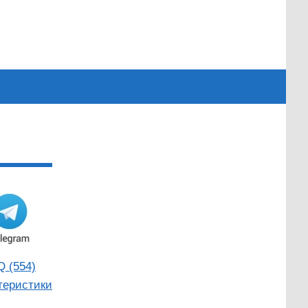
Q (554)
теристики