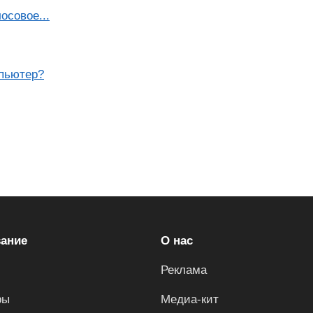
осовое...
мпьютер?
ание
О нас
Реклама
ры
Медиа-кит