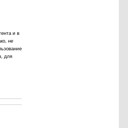
ента и в
ко, не
ользование
в, для