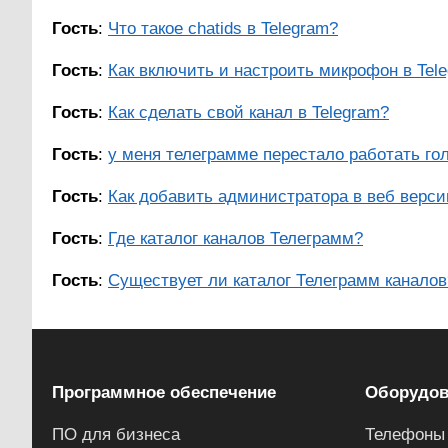
Гость
:
Что такое chatids в Telegram?
Гость
:
Как включить и настроить микрофон в Tel
Гость
:
Как сделать свой канал в Telegram?
Гость
:
у меня телеграмме перестало работать гол
Гость
:
Как добавить администратора в веб верси
Гость
:
Где каталог каналов Телеграмм?
Гость
:
Существует ли каталог Телеграмм каналов
Программное обеспечение
Оборудов
ПО для бизнеса
Телефоны