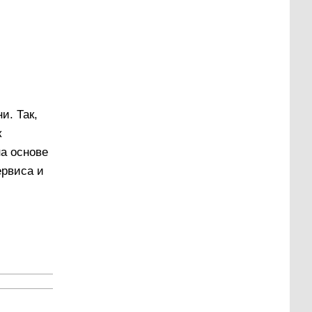
и. Так,
к
на оcнове
ервиса и