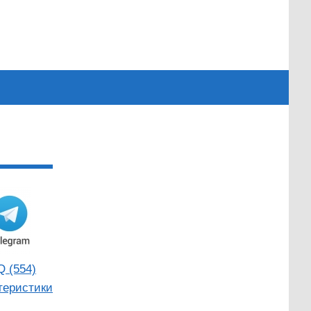
Q (554)
теристики