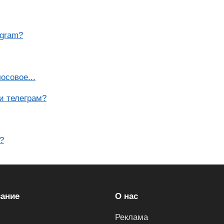
egram?
осовое...
и телеграм?
?
ание
О нас
Реклама