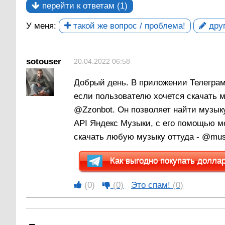
перейти к ответам (1)
У меня:
такой же вопрос / проблема!
друг
sotouser
20.04.2022 06:58
Добрый день. В приложении Телеграм 
если пользователю хочется скачать м
@Zzonbot. Он позволяет найти музыку
API Яндекс Музыки, с его помощью мо
скачать любую музыку оттуда - @mus
Как выгодно покупать доллары
(0)
(0)
Это спам!
(0)